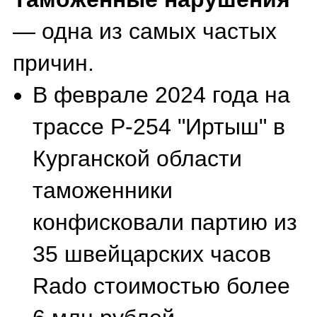
с
незадекларированными
украшениями Rolex и
Cartier на 7 млн рублей.
Таганский районный суд
Москвы конфисковал
семь люксовых часов
Audemars Piguet (модели
Royal Oak и Royal Oak
Offshore) у российского
подразделения компании
за незаконный ввоз —
стоимость каждой
модели составляла