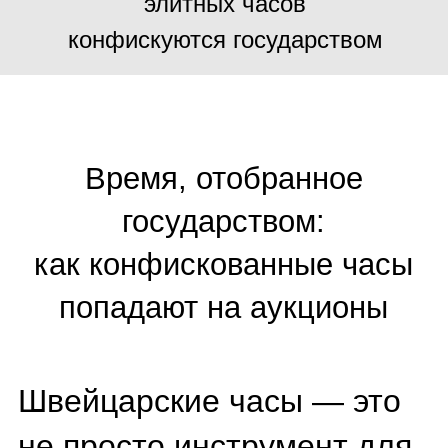
Швейцарские часы — это
не просто инструмент для
измерения времени, а
символ статуса, предмет
роскоши и зачастую объект
инвестиций. Однако не все
эти бесценные механизмы
попадают на запястья
своих владельцы
законным путем. Ежегодно
по всему миру тысячи
элитных часов
конфискуются