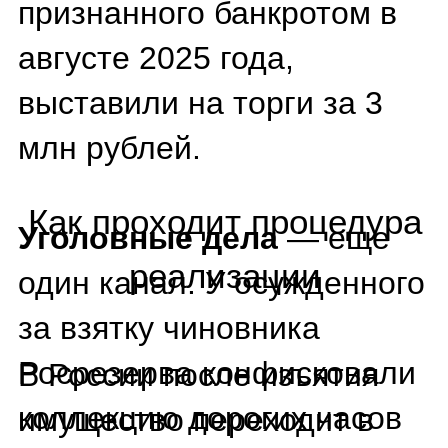
напылением. Торги
проходили на понижение
цены.
В Швейцарии тоже
практикуются подобные
продажи. Например, в
городе Цуг местное
ведомство выставило на
торги восемь люксовых
часов общей стоимостью
почти 350 000 франков.
Инвестиционная
привлекательность и риски