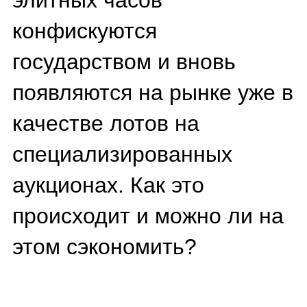
у владельцев по
нескольким основным
причинам.
Таможенные нарушения
— одна из самых частых
причин.
В феврале 2024 года на
трассе Р-254 "Иртыш" в
Курганской области
таможенники
конфисковали партию из
35 швейцарских часов
Rado стоимостью более