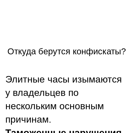
6 млн рублей.
Основанием стало
отсутствие документов,
подтверждающих
законность ввоза и
декларирования на
территории ЕАЭС — ни
грузоотправитель, ни
получатель не
предоставили
необходимых сведений.
В аэропорту Сочи
таможенники задержали
пассажирку из Стамбула