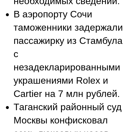
впечатляющая история
— коллекция экс-мэра
Сочи, оцениваемая в 44
млн рублей. В нее
вошли изделия Breguet
(от 900 тыс. до 10 млн
руб.), Patek Phillippe (от
300 тыс. до 14 млн руб.),
Cartier (до 1,2 млн руб.),
лимитированные Hublot
и Panerai.
Банкротство
также
приводит к продаже