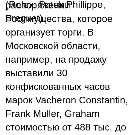
Покупка конфиската —
соблазнительная идея: в
случае удачной сделки
можно приобрести
роскошные товары на
треть дешевле. В 2024
году, по данным
Росимущества, участники
торгов сэкономили в
среднем на 35%. Однако у
этого есть и обратная
сторона. Во-первых,
сомнительное