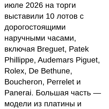
первой попытки — тори
признали
несостоявшимися из-за
отсутствия заявок. В
Казахстане эксперты
усомнились в подлинности
выставленных часов
Bovet, отметив, что в
официальных коллекциях
бренда нет похожих
моделей.
Рынок конфискованных
часов — это уникальный