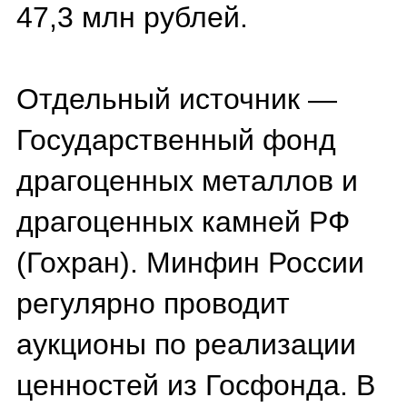
происхождение — история
часов может быть
туманной. Во-вторых, у
моделей часто
отсутствуют сертификаты
подлинности. В-третьих,
неидеальное состояние: в
описаниях указывают
царапины, потертости,
сколы и иные дефекты.
Бывают и казусы.
Например, часы экс-
депутата за 3 млн рублей
не смогли продать с