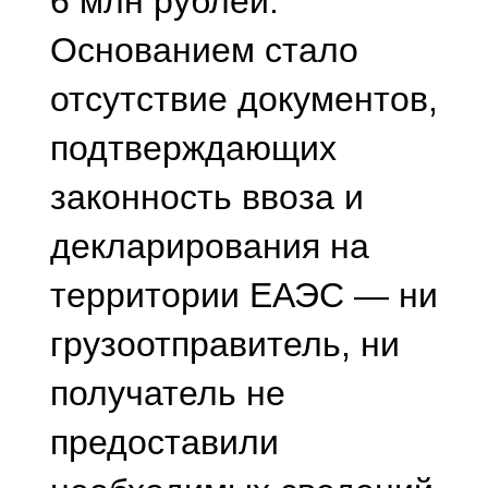
около 2,5 млн рублей.
Коррупционные
скандалы
— еще один
мощный источник.
Суд изъял у экс-
губернатора Пензенской
области 18 наручных
часов на общую сумму
9,6 млн рублей, включая
двое часов Rolex
стоимостью 4,5 и 2,5 млн
рублей соответственно.
Еще более