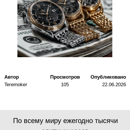
Автор
Просмотров
Опубликовано
Teremoker
105
22.06.2026
По всему миру ежегодно тысячи
элитных часов
конфискуются государством
Время, отобранное
государством:
как конфискованные часы
попадают на аукционы