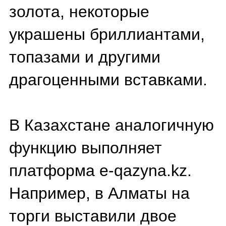
сегмент, где пересекаются
мир высокого часового
искусства, юриспруденция
и большие финансы. Для
коллекционеров это шанс
пополнить собрание
редким экземпляром, а
для инвесторов —
возможность выгодного
вложения. Однако перед
участием в торгах стоит
тщательно изучить
состояние лота, проверить
юридическую чистоту