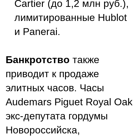
Panerai. Большая часть —
модели из платины и
золота, некоторые
украшены бриллиантами,
топазами и другими
драгоценными вставками.
В Казахстане аналогичную
функцию выполняет
платформа e-qazyna.kz.
Например, в Алматы на
торги выставили двое
швейцарских часов марки
Bovet с золотым