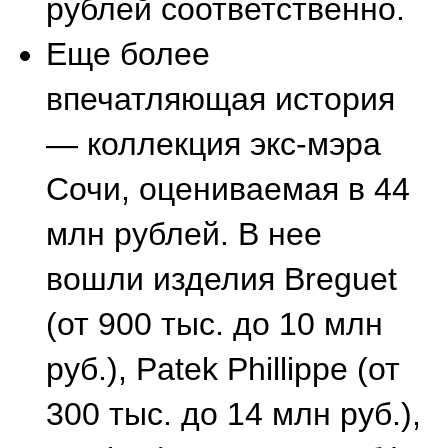
драгоценных металлов и
драгоценных камней РФ
(Гохран). Минфин России
регулярно проводит
аукционы по реализации
ценностей из Госфонда. В
июле 2026 на торги
выставили 10 лотов с
дорогостоящими
наручными часами,
включая Breguet, Patek
Phillippe, Audemars Piguet,
Rolex, De Bethune,
Boucheron, Perrelet и