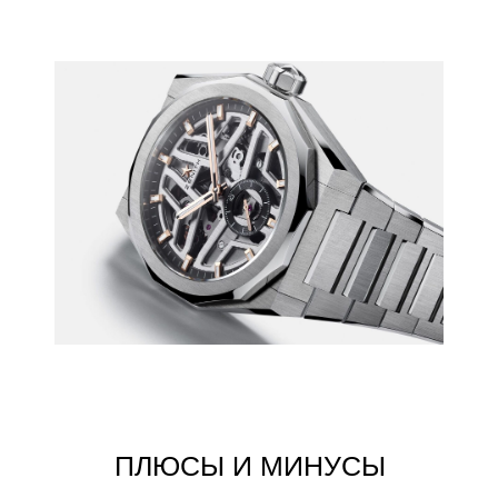
циферблаты. Часто
данные элементы изделия
интегрированы в сам
механический калибр.
Инженеры работают в
связке с другими
специалистами,
продумывают нюансы
будущей конструкции.
•Аутентичность. Владелец
точно знает, где и кем
были произведены его
часы.
•Качество. Каждый
механизм собирается
гораздо тщательнее, чем
при массовом
производстве, также
наличие собственных