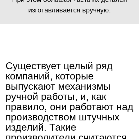
производством штучных
изделий. Такие
производители считаются
эталоном мануфактуры,
ведь даже мельчайшие
детали изготавливаются
вручную.
В идеале надпись
"Manufacture" гарантирует,
что часы изготовлены не
просто из швейцарских
компонентов, а из деталей,
произведенных именно на
собственном производстве
конкретной марки, а также
собраны и протестированы
там же.