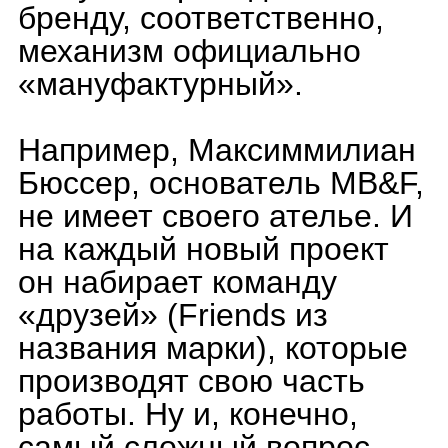
превышать затраты
компании. Затраты на
этапе проектирования и
реализации созданного
проекта настолько велики,
что цены на часы бывают
выше, чем на спортивные
автомобили.
Можно сделать вывод, что
мануфактурные
механизмы приобретаются
преимущественно для
подтверждения статуса и
доходов.