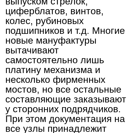
калибре Ball 7309 запас
хода увеличен до 80
часов.
•Отсутствие серийности.
Когда автоматический
механизм выпускается
десятилетиями, как,
например, ЕТА/Valjoux
7750, в нем давно изучены
и вылечены все слабые
места, это надежная
безотказная рабочая
лошадка для бюджетной
повседневной механики.
•Высокая стоимость.
Стоимость продукции
может в несколько раз