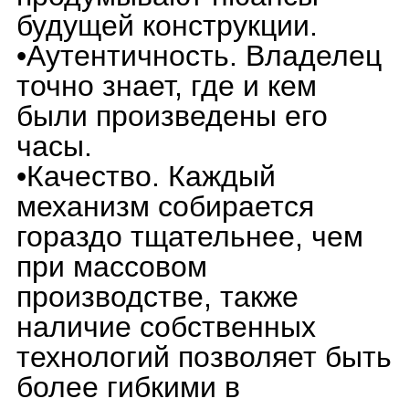
мостов, но все остальные
составляющие заказывают
у сторонних подрядчиков.
При этом документация на
все узлы принадлежит
бренду, соответственно,
механизм официально
«мануфактурный».
Например, Максиммилиан
Бюссер, основатель MB&F,
не имеет своего ателье. И
на каждый новый проект
он набирает команду
«друзей» (Friends из
названия марки), которые
производят свою часть
работы. Ну и, конечно,
самый сложный вопрос