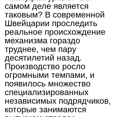
сервисе, если потребуется
ремонт. Единственный
выход — каким-то образом
переправлять в
Швейцарию на фабрику и
ждать, пока починят. И
хорошо еще, если
мануфактура сама к этому
моменту не закроется или
не снимет нужный калибр
с производства. Именно по
этой причине большинство
брендов стараются
изготавливать свои
механизмы максимально
похожими по профилю на
стандартный ЕТА, лишь с
небольшими
улучшениями. Например, в