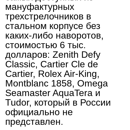
МАНУФАКТУРНОГО МЕХАНИЗМА
По мнению опытных
коллекционеров, можно
выделить следующие
аргументы в пользу
мануфактурной механики:
•Эксклюзивность. За
исключением Rolex,
большинство мануфактур
выпускают всего лишь
несколько десятков тысяч
часов в год. Чтобы
подчеркнуть свою
индивидуальность,
дизайнеры создают
необычные корпусы и