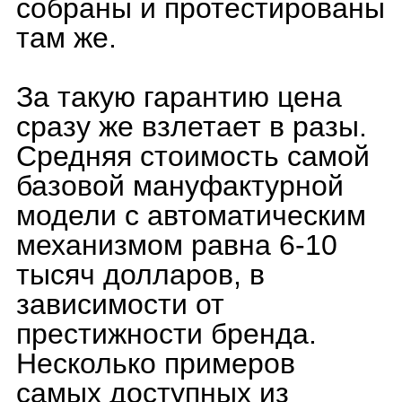
Montblanc 1858, Omega
Seamaster AquaTera и
Tudor, который в России
официально не
представлен.
ПЛЮСЫ И МИНУСЫ