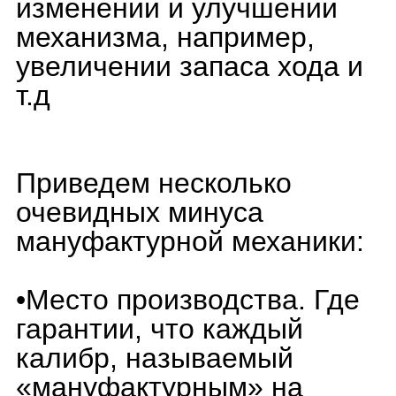
мануфактурной механики
— это главная деталь
часов — спираль баланса.
Крупнейшим поставщиком
всей швейцарской
промышленности является
фабрика Nivarox, только
единичные производители
изготавливают
собственную спираль.
•Ремонтопригодность
мануфактурной механики.
Эксклюзивные детали,
сделанные
самостоятельно или
заказанные по особому
эскизу, может не оказаться
в обычном часовом