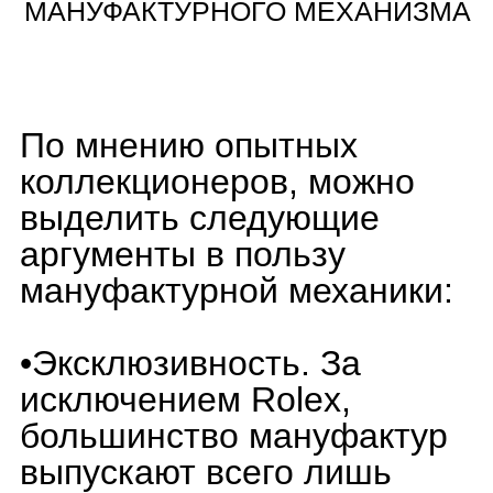
технологий позволяет быть
более гибкими в
изменении и улучшении
механизма, например,
увеличении запаса хода и
т.д
Приведем несколько
очевидных минуса
мануфактурной механики:
•Место производства. Где
гарантии, что каждый
калибр, называемый
«мануфактурным» на
самом деле является
таковым? В современной
Швейцарии проследить