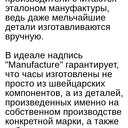
За такую гарантию цена
сразу же взлетает в разы.
Средняя стоимость самой
базовой мануфактурной
модели с автоматическим
механизмом равна 6-10
тысяч долларов, в
зависимости от
престижности бренда.
Несколько примеров
самых доступных из
мануфактурных
трехстрелочников в
стальном корпусе без
каких-либо наворотов,
стоимостью 6 тыс.
долларов: Zenith Defy
Classic, Cartier Cle de
Cartier, Rolex Air-King,