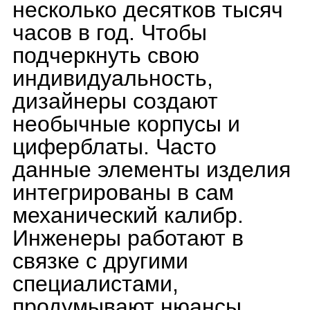
реальное происхождение
механизма гораздо
труднее, чем пару
десятилетий назад.
Производство росло
огромными темпами, и
появилось множество
специализированных
независимых подрядчиков,
которые занимаются
выпуском стрелок,
циферблатов, винтов,
колес, рубиновых
подшипников и т.д. Многие
новые мануфактуры
вытачивают
самостоятельно лишь
платину механизма и
несколько фирменных