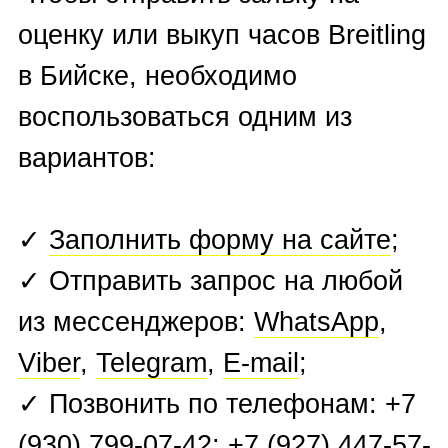
Dubuis
,
Seiko Grand
,
Tag
Heuer
,
U-Boat
,
Ulysse Nardin
,
Urwerk
, Vacheron Constantin
,
Zenith
.