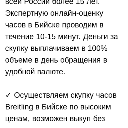
разглашается.
Чтобы отправить заявку на
оценку или выкуп часов Breitling
в Бийске, необходимо
воспользоваться одним из
вариантов:
✓
Заполнить форму на сайте
;
✓ Отправить запрос на любой
из мессенджеров:
WhatsApp
,
Viber
,
Telegram
,
E-mail
;
✓ Позвонить по телефонам: +7
(930) 799-07-42; +7 (927) 447-57-
47 или оставить заявку на
обратный звонок.