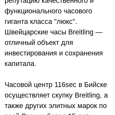
Осуществляем выкуп часов
Breitling в Бийске в любом
состоянии: новые и б/у.
ВЫКУП ЧАСОВ
Выкупаем часы Breitling также
BREITLING В БИЙСКЕ
без документов, чеков и
фирменных коробок, в
нерабочем состоянии.
Все сделки по выкупу
швейцарских хронометров в
Бийске проводим на
прозрачных, честных условиях.
Информация третьим лицам не