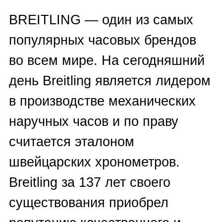
Бийске:
—
заполнить форму на сайте
,
— позвонить по
вышеуказанным
номерам
телефонов
— оставить заявку на
обратный
звонок
— отправить информацию на
Whatsapp
,
Telegram
,
Viber
.