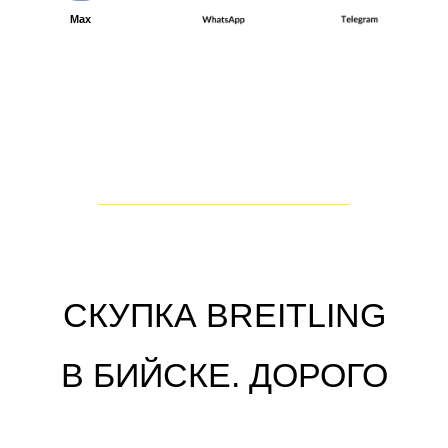
✓ Осуществляем скупку часов
Breitling в Бийске по высоким
ценам, возможен выкуп без
документов.
✓ Скупаем дорогие элитные
швейцарские часы за цену от
$1000 до $650000.
✓ Выплачиваем до 90% от
рыночной стоимости.
✓ Сделку по скупке часов
Breitling в Бийске проводим в
течение 15 минут.
Как оставить заявку на скупку в