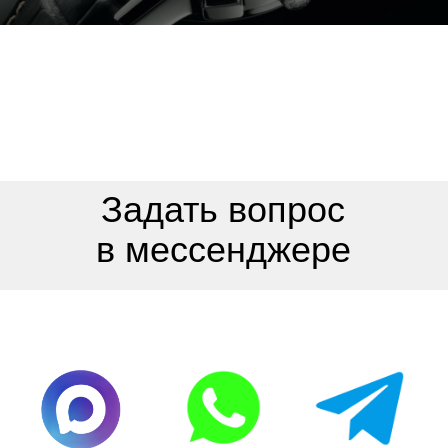
Швейцарские часы Breitling —
отличный объект для
инвестирования и сохранения
капитала.
Часовой центр 116sec в Бийске
осуществляет скупку Breitling, а
также других элитных марок по
всей России более 15 лет.
Экспертную онлайн-оценку
часов в Бийске проводим в
течение 10-15 минут. Деньги за
скупку выплачиваем в 100%
объеме в день обращения в
удобной валюте.