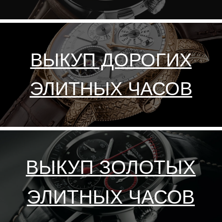
В БИЙСКЕ. ДОРОГО
BREITLING — один из самых
популярных часовых брендов
во всем мире. На сегодняшний
день Breitling является лидером
в производстве механических
наручных часов и по праву
считается эталоном
швейцарских хронометров.
Breitling за 137 лет своего
существования приобрел
репутацию качественного и
функционального часового
гиганта класса "люкс".