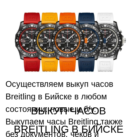
Silberstein
,
Andersen Geneve
,
Armand Nicolet
,
Armin Strom
,
Arnold & Son
,
Audemars
Piguet
,
Ball
,
Baume Mercier
,
Bell & Ross
,
Blancpain
,
Bovet
,
Breguet
,
Breitling
,
Carl F.
Bucherer
,
Carrera Y Carrera
,
Cartier
,
Chanel
,
Chronoswiss
,
Concord
,
Corum
,
Cvstos
,
De
Grisogono
,
DeWitt
,
Ebel
,
Eberhard & Co
,
F.P. Journe
,
Franck Muller
,
Franc Vila
,