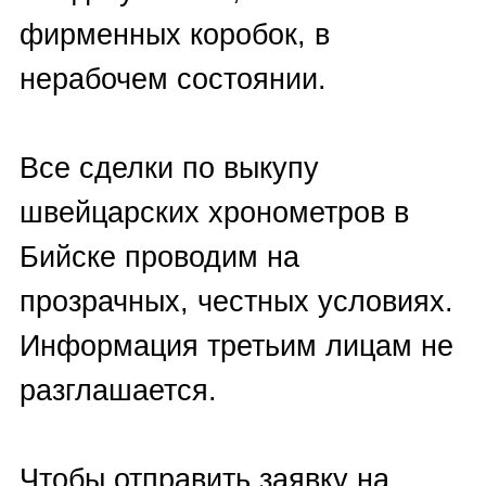
Frederique Constant
,
Girard-
Perregaux
,
Glashutte Original
,
Graham
,
Harry Winston
,
Hublot
,
Hysek
,
Hyt
,
Ice Link
,
IWC
,
Jaeger-LeCoultre
,
J
aquet Droz
,
Longines
,
Marvin
,
Maurice
Lacroix
,
MB&F
,
Montblanc
,
Omega
,
Oris
,
Panerai
,
Patek
Philippe
,
Parmigiani Fleurier
,
Pequignet
,
Perrelet
,
Piaget
,
Pierre Kunz
,
Richard Mille
,
Rolex
,
Romain Jerome
,
Roger