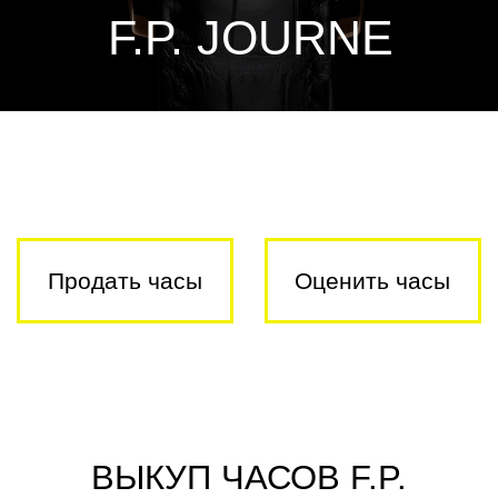
Часовой центр
Продать часы
Оценить часы
ВЫКУП ЧАСОВ F.P.
JOURNE ПО РФ
✓
ВЫКУП ЭЛИТНЫХ ЧАСОВ
Выкупаем элитные швейцарские
часы по всей России
. Деньги
выплачиваем в 100% объеме в
день обращения в ＄ или ₽
. На