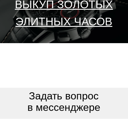
наручные часы и хронографы,
которые являются желанным
приобретением для многих
коллекционеров и просто
ценителей часового искусства
всего мира.
Часовой центр 116sec
осуществляет скупку F.P.
Journe, а также других элитных
марок по всей России более 15
лет. Экспертную онлайн-оценку
часов F.P. Journe проводим в
течение 10-15 минут. Деньги за
скупку выплачиваем в 100%
объеме в день обращения в