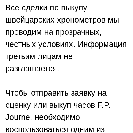
Franck Muller
,
Franc Vila
,
Frederique Constant
,
Girard-
Perregaux
,
Glashutte Original
,
Graham
,
Harry Winston
,
Hublot
,
Hysek
,
Hyt
,
Ice Link
,
IWC
,
Jaeger-LeCoultre
,
J
aquet Droz
,
Longines
,
Marvin
,
Maurice
Lacroix
,
MB&F
,
Montblanc
,
Omega
,
Oris
,
Panerai
,
Patek
Philippe
,
Parmigiani Fleurier
,
Pequignet
,
Perrelet
,
Piaget
,
Pierre Kunz
,
Richard Mille
,