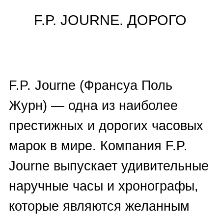
вас способом:
—
заполнить форму на сайте
,
— позвонить по
вышеуказанным
номерам
телефонов
— оставить заявку на
обратный
звонок
— отправить информацию на
Whatsapp
,
Telegram
,
Viber
.