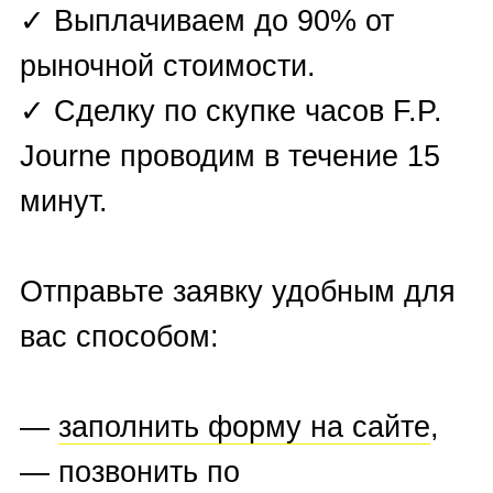
обратный звонок.
При очной встрече с экспертом
будет проведена более
детальная экспертиза и
внутренний осмотр F.P. Journe,
на основании которых вам
озвучат окончательную
стоимость выкупа и произведут
оплату в 100% объеме
наличными или на банковскую
карту.
Оставьте заявку на выкуп часов
F.P. Journe и получите деньги