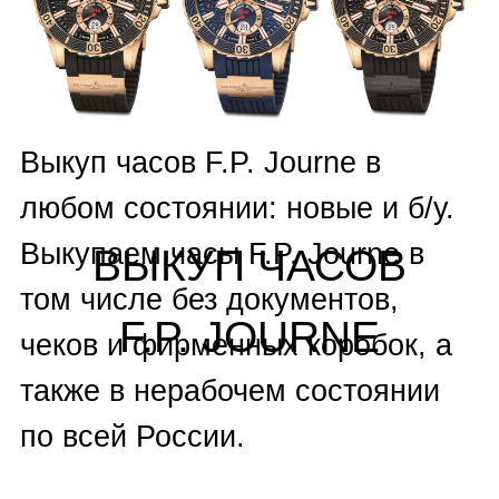
A.Lange & Sohne
,
Alain
Silberstein
,
Andersen Geneve,
Armand Nicolet
,
Armin Strom
,
Arnold & Son
,
Audemars
Piguet
,
Ball
,
Baume Mercier
,
Bell & Ross
,
Blancpain
,
Bovet
,
Breguet
,
Breitling
,
Carl F.
Bucherer
,
Carrera Y Carrera
,
Cartier
,
Chanel
,
Chronoswiss
,
Concord
,
Corum
,
Cvstos
,
De
Grisogono
,
DeWitt
,
Ebel
,
Eberhard & Co
,
F.P. Journe
,