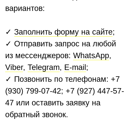
Rolex
,
Romain Jerome
,
Roger
Dubuis
,
Seiko Grand
,
Tag
Heuer
,
U-Boat
,
Ulysse Nardin
,
Urwerk
, Vacheron Constantin
,
Zenith
.