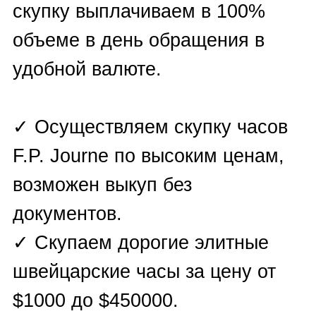
третьим лицам не
разглашается.
Чтобы отправить заявку на
оценку или выкуп часов F.P.
Journe, необходимо
воспользоваться одним из
вариантов:
✓
Заполнить форму на сайте
;
✓ Отправить запрос на любой
из мессенджеров:
WhatsApp
,
Viber
,
Telegram
,
E-mail
;
✓ Позвонить по телефонам: +7
(930) 799-07-42; +7 (927) 447-57-
47 или оставить заявку на