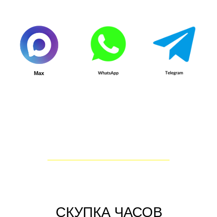
удобной валюте.
✓ Осуществляем скупку часов
F.P. Journe по высоким ценам,
возможен выкуп без
документов.
✓ Скупаем дорогие элитные
швейцарские часы за цену от
$1000 до $450000.
✓ Выплачиваем до 90% от
рыночной стоимости.
✓ Сделку по скупке часов F.P.
Journe проводим в течение 15
минут.
Отправьте заявку удобным для