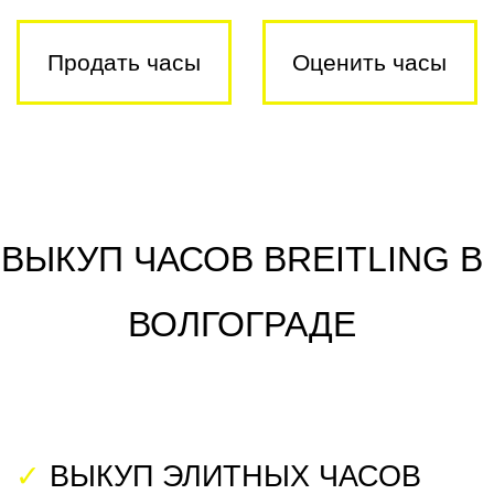
✓
ВЫКУП ЭЛИТНЫХ ЧАСОВ
Выкупаем элитные швейцарские
часы по всей России
. Деньги
выплачиваем в 100% объеме в
день обращения в ＄ или ₽
. На
рынке более 15 лет.
✓
ОЦЕНКА ЧАСОВ
Проводим бесплатную онлайн-
оценку по фото за 5 минут.
Главная
Оценка часов
Предлагаем до 90% от рыночной
стоимости. Оценку проводят
эксперты с 30-летним стажем в
часовой индустрии.