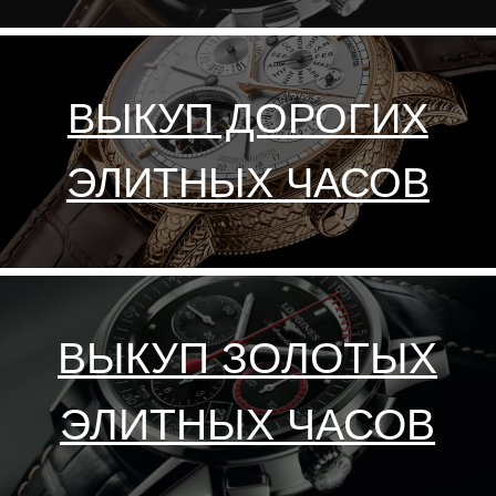
В ВОЛГОГРАДЕ. ДОРОГО
BREITLING — один из самых
популярных часовых брендов
во всем мире. На сегодняшний
день Breitling является лидером
в производстве механических
наручных часов и по праву
считается эталоном
швейцарских хронометров.
Breitling за 137 лет своего
существования приобрел
репутацию качественного и
функционального часового
гиганта класса "люкс".