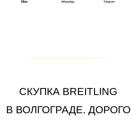
валюте.
✓ Осуществляем скупку часов
Breitling в Волгограде по
высоким ценам, возможен
выкуп без документов.
✓ Скупаем дорогие элитные
швейцарские часы за цену от
$1000 до $650000.
✓ Выплачиваем до 90% от
рыночной стоимости.
✓ Сделку по скупке часов
Breitling в Волгограде проводим
в течение 15 минут.
Как оставить заявку на скупку в