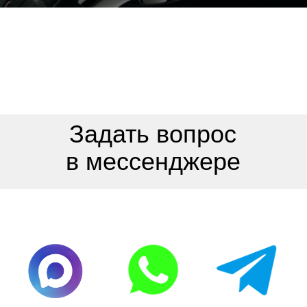
Швейцарские часы Breitling —
отличный объект для
инвестирования и сохранения
капитала.
Часовой центр 116sec в
Волгограде осуществляет
скупку Breitling, а также других
элитных марок по всей России
более 15 лет. Экспертную
онлайн-оценку часов в
Волгограде проводим в течение
10-15 минут. Деньги за скупку
выплачиваем в 100% объеме в
день обращения в удобной