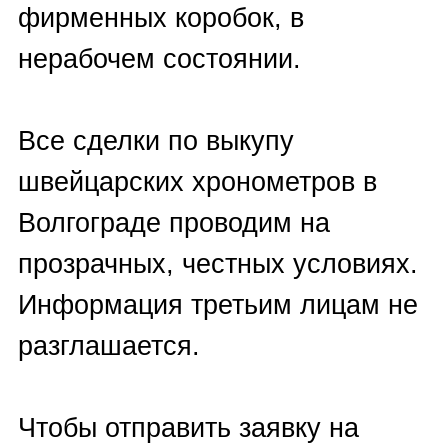
Frederique Constant
,
Girard-
Perregaux
,
Glashutte Original
,
Graham
,
Harry Winston
,
Hublot
,
Hysek
,
Hyt
,
Ice Link
,
IWC
,
Jaeger-LeCoultre
,
J
aquet Droz
,
Longines
,
Marvin
,
Maurice
Lacroix
,
MB&F
,
Montblanc
,
Omega
,
Oris
,
Panerai
,
Patek
Philippe
,
Parmigiani Fleurier
,
Pequignet
,
Perrelet
,
Piaget
,
Pierre Kunz
,
Richard Mille
,
Rolex
,
Romain Jerome
,
Roger