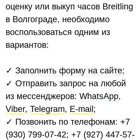
Dubuis
,
Seiko Grand
,
Tag
Heuer
,
U-Boat
,
Ulysse Nardin
,
Urwerk
, Vacheron Constantin
,
Zenith
.