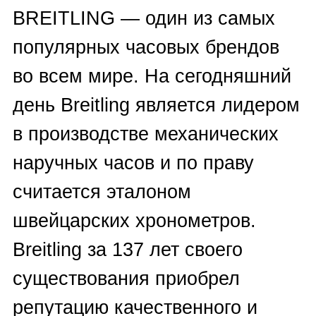
Волгограде:
—
заполнить форму на сайте
,
— позвонить по
вышеуказанным
номерам
телефонов
— оставить заявку на
обратный
звонок
— отправить информацию на
Whatsapp
,
Telegram
,
Viber
.