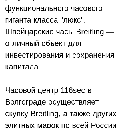
Осуществляем выкуп часов
Breitling в Волгограде в любом
состоянии: новые и б/у.
ВЫКУП ЧАСОВ
Выкупаем часы Breitling также
BREITLING В ВОЛГОГРАДЕ
без документов, чеков и
фирменных коробок, в
нерабочем состоянии.
Все сделки по выкупу
швейцарских хронометров в
Волгограде проводим на
прозрачных, честных условиях.
Информация третьим лицам не
разглашается.