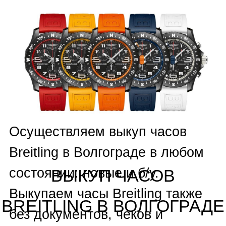
Silberstein
,
Andersen Geneve
,
Armand Nicolet
,
Armin Strom
,
Arnold & Son
,
Audemars
Piguet
,
Ball
,
Baume Mercier
,
Bell & Ross
,
Blancpain
,
Bovet
,
Breguet
,
Breitling
,
Carl F.
Bucherer
,
Carrera Y Carrera
,
Cartier
,
Chanel
,
Chronoswiss
,
Concord
,
Corum
,
Cvstos
,
De
Grisogono
,
DeWitt
,
Ebel
,
Eberhard & Co
,
F.P. Journe
,
Franck Muller
,
Franc Vila
,