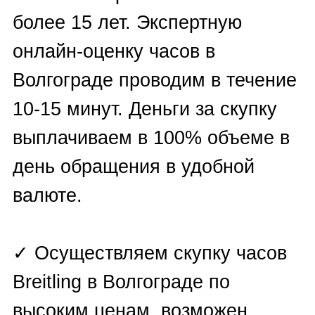
Чтобы отправить заявку на
оценку или выкуп часов Breitling
в Волгограде, необходимо
воспользоваться одним из
вариантов:
✓
Заполнить форму на сайте
;
✓ Отправить запрос на любой
из мессенджеров:
WhatsApp
,
Viber
,
Telegram
,
E-mail
;
✓ Позвонить по телефонам: +7
(930) 799-07-42; +7 (927) 447-57-
47 или оставить заявку на
обратный звонок.