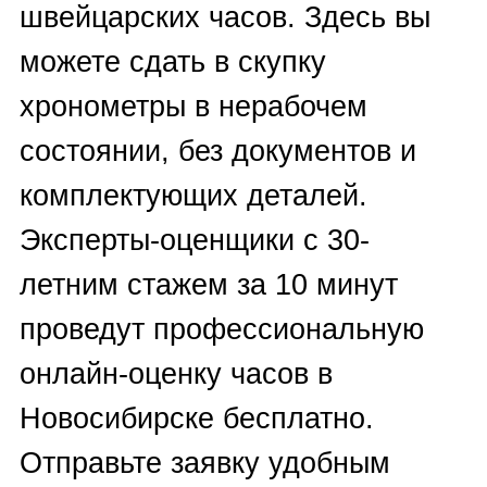
Учитывая большой спрос
продавцов и покупателей на
швейцарские часы (часто б/у),
мы рады быть посредниками и
помощниками, чьё экспертное
мнение является решающим
при купле/продаже. Мы знаем
цену настоящим швейцарским
часам и выкупаем их дорого.
Напишите нам на любой
мессенджер.