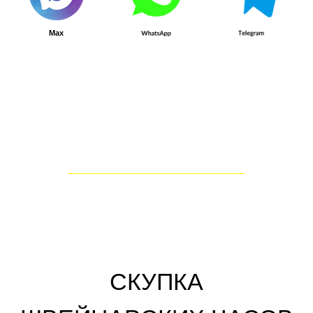
проведут профессиональную
онлайн-оценку часов в
Новосибирске бесплатно.
Отправьте заявку удобным
способом:
—
заполнить форму на сайте
— позвонить по
вышеуказанным
номерам
телефонов
— оставить заявку на
обратный
звонок
— отправить информацию на
Whatsapp
,
Telegram
,
Viber
.