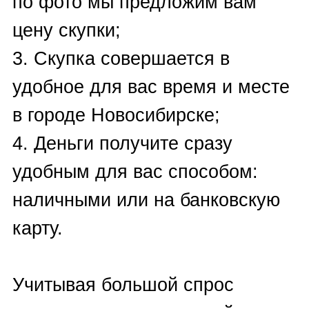
Pequignet
,
Perrelet
,
Piaget
,
Pierre Kunz
,
Richard Mille
,
Rolex
,
Romain Jerome
,
Roger
Dubuis
,
Seiko Grand
,
Tag
Heuer
,
U-Boat
,
Ulysse Nardin
,
Urwerk
, Vacheron Constantin
,
Zenith
.