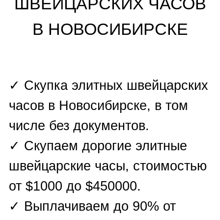
ОЦЕНИТЬ ЧАСЫ БЕСПЛАТНО
Скупка швейцарских часов в
СКУПКА ЭЛИТНЫХ
Новосибирске проходит в
ШВЕЙЦАРСКИХ ЧАСОВ
несколько этапов: