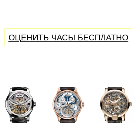
КОТОРЫЕ МЫ ВЫКУПАЕМ
A.Lange & Sohne
,
Alain
Silberstein
,
Andersen Geneve
,
Armand Nicolet
,
Armin Strom
,
Arnold & Son
,
Audemars
Piguet
,
Ball
,
Baume Mercier
,
Bell & Ross
,
Blancpain
,
Bovet
,
Breguet
,
Carl F. Bucherer
,
Carrera Y Carrera
,
Cartier
,
Chanel
,
Chronoswiss
,
Concord
,
Corum
,
Cvstos
,
De Grisogono
,