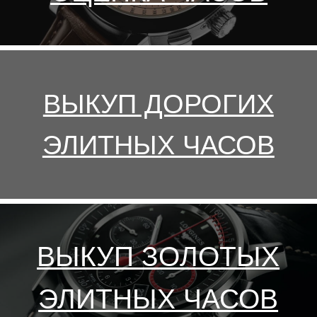
СКУПКА
ШВЕЙЦАРСКИХ ЧАСОВ
В НОВОСИБИРСКЕ
✓ Скупка элитных швейцарских
часов в Новосибирске, в том
числе без документов.
✓ Скупаем дорогие элитные
швейцарские часы, стоимостью
от $1000 до $450000.
✓ Выплачиваем до 90% от
рыночной стоимости.
✓ Сделку по скупке