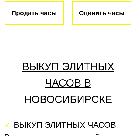
✓
ВЫКУП ЭЛИТНЫХ ЧАСОВ
Выкупаем элитные швейцарские
часы
по всей России.
Представительства во многих
городах РФ. Деньги
выплачиваем в 100% объеме в
день обращения в ＄ или ₽
. На
рынке более 15 лет.
✓
ОЦЕНКА ЧАСОВ
Главная
Оценка часов
Проводим бесплатную онлайн-
оценку по фото за 5 минут.
Предлагаем до 90% от рыночной
стоимости. Оценку проводят