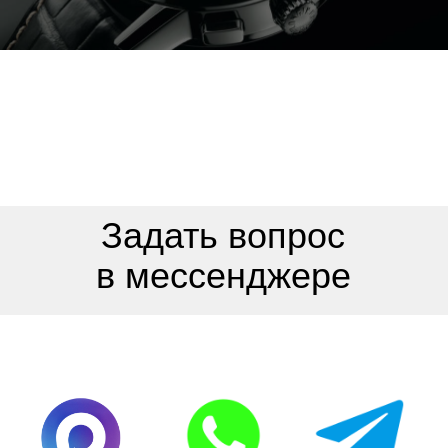
швейцарских хронометров в
Новосибирске осуществляем в
течение 15 минут. Деньги сразу
в100% объеме в любой валюте.
Более 15 лет Часовой центр
116sec в Новосибирске
осуществляет скупку
швейцарских часов. Здесь вы
можете сдать в скупку
хронометры в нерабочем
состоянии, без документов и
комплектующих деталей.
Эксперты-оценщики с 30-
летним стажем за 10 минут