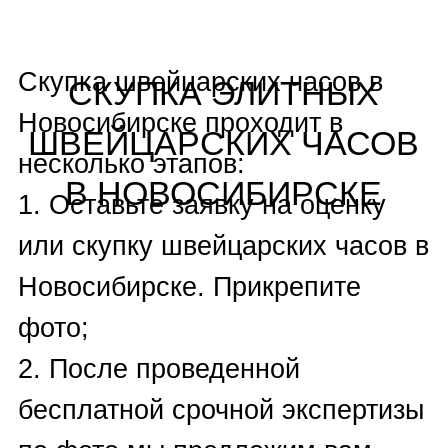
DeWitt
,
Ebel
,
Eberhard & Co
,
F.P. Journe
,
Franck Muller
,
Franc Vila
,
Frederique
Constant
,
Girard-Perregaux
,
Glashutte Original
,
Graham
,
Harry Winston
,
Hublot
,
Hysek
,
Hyt
,
Ice Link
,
IWC
,
Jaeger-
LeCoultre
,
J
aquet Droz
,
Longines
,
Marvin
,
Maurice
Lacroix
,
MB&F
,
Montblanc
,
Omega
,
Oris
,
Panerai
,
Patek
Philippe
,
Parmigiani Fleurier
,