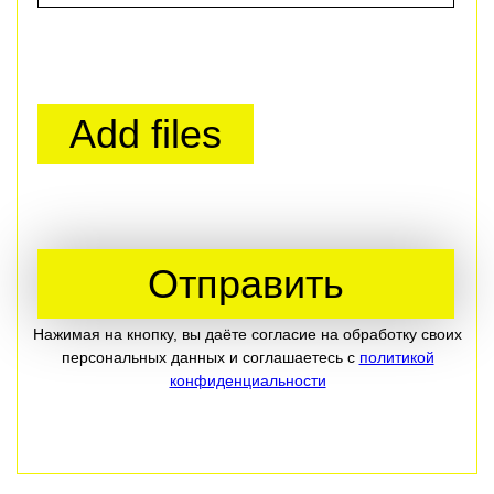
✓ Выкупаем элитные
швейцарские часы в Уфе
дорого, быстро, анонимно.
✓ Скупаем элитные часы,
стоимостью от $1000 до
$550000.
✓ Выплачиваем до 90% от
рыночной стоимости.
✓ Сделку по скупке в Уфе
осуществляем в течение 15
минут.
Более 15 лет Часовой центр
116sec осуществляет скупку
элитных швейцарских