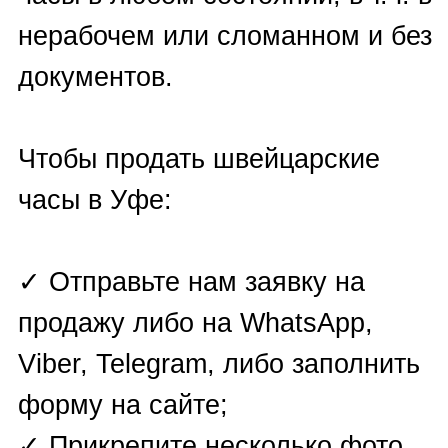
LeCoultre
,
J
aquet Droz
,
Longines
,
Marvin
,
Maurice
Lacroix
,
MB&F
,
Montblanc
,
Omega
,
Oris
,
Panerai
,
Patek
Philippe
,
Parmigiani Fleurier
,
Pequignet
,
Perrelet
,
Piaget
,
Pierre Kunz
,
Rado
,
Richard
Mille
,
Rolex
,
Romain Jerome
,
Roger Dubuis
,
Seiko Grand
,
Tag Heuer
,
U-Boat
,
Ulysse
Nardin
,
Urwerk
, Vacheron