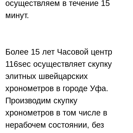
Viber, Telegram, либо заполнить
форму на сайте;
✓ Прикрепите несколько фото
для первичной онлайн-оценки.
Эта услуга предоставляется
бесплатно.
✓ Эксперт-оценщик озвучит вам
стоимость выкупа. Если вас
устроит цена, необходимо будет
договориться об очной встрече
в городе Уфа для более
детальной экспертизы и
последующей продажи.
Оплату производим наличными
или на банковскую карту в 100%