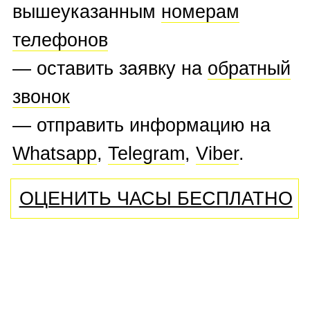
БРЕНДЫ ЧАСОВ,
КОТОРЫЕ МЫ ВЫКУПАЕМ
A.Lange & Sohne
,
Alain
Silberstein
,
Andersen Geneve
,
Armand Nicolet
,
Armin Strom
,
Arnold & Son
,
Audemars
Piguet
,
Ball
,
Baume Mercier
,