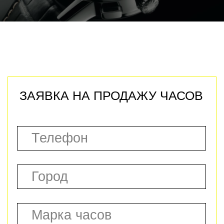
швейцарских часов в городе
Уфа. За выкуп предлагаем
высокую стоимость, до 90% от
их рыночной цены.
Выплаты производим в день
обращения в 100% объеме, в
удобной для вас валюте, на
банковскую карту или
наличными.
Услуги по
онлайн-оценке часов
и "Выезд эксперта" по городу
Уфа предоставляем бесплатно.