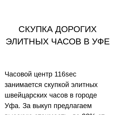
хронометров в городе Уфа.
Производим скупку
хронометров в том числе в
нерабочем состоянии, без
документов. Эксперты-
оценщики с 30-летним стажем в
часовой отрасли перед скупкой
за10 минут проведут
профессиональную онлайн-
оценку часов бесплатно.
Достаточно отправить заявку
удобным вам способом:
—
заполнить форму на сайте
,
— позвонить по