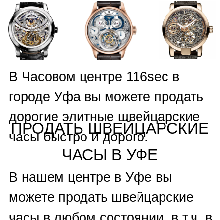
Bell & Ross
,
Blancpain
,
Bovet
,
Breguet
,
Carl F. Bucherer
,
Carrera Y Carrera
,
Cartier
,
Chanel
,
Chronoswiss
,
Concord
,
Corum
,
Cvstos
,
De Grisogono
,
DeWitt
,
Ebel
,
Eberhard & Co
,
F.P. Journe
,
Franck Muller
,
Franc Vila
,
Frederique
Constant
,
Girard-Perregaux
,
Glashutte Original
,
Graham
,
Harry Winston
,
Hublot
,
Hysek
,
Hyt
,
Ice Link
,
IWC
,
Jaeger-