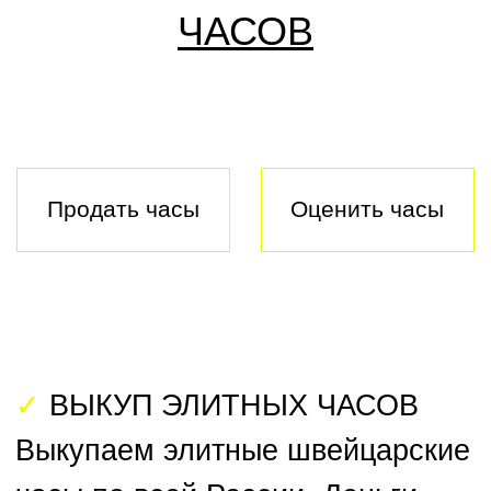
✓
ВЫКУП ЭЛИТНЫХ ЧАСОВ
Выкупаем элитные швейцарские
часы
по всей России. Деньги
выплачиваем в 100% объеме в
день обращения в ＄ или ₽
. На
рынке более 15 лет.
✓
ОЦЕНКА ЧАСОВ
Проводим бесплатную онлайн-
оценку по фото за 5 минут.
Предлагаем до 90% от рыночной
стоимости. Оценку проводят
Главная
Оценка часов
эксперты с 30-летним стажем в
часовой индустрии.