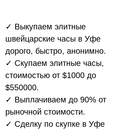
городе Уфа вы можете продать
дорогие элитные швейцарские
ПРОДАТЬ ШВЕЙЦАРСКИЕ
часы быстро и дорого.
ЧАСЫ В УФЕ
В нашем центре в Уфе вы
можете продать швейцарские
часы в любом состоянии, в т.ч. в
нерабочем или сломанном и без
документов.
Чтобы продать швейцарские
часы в Уфе:
✓ Отправьте нам заявку на
продажу либо на WhatsApp,