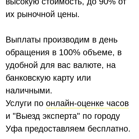
вышеуказанным
номерам
телефонов
— оставить заявку на
обратный
звонок
— отправить информацию на
Whatsapp
,
Telegram
,
Viber
.
ОЦЕНИТЬ ЧАСЫ БЕСПЛАТНО
В Часовом центре 116sec в