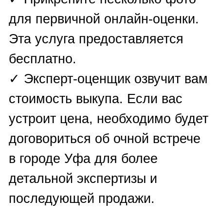
Constantin
,
Zenith
.